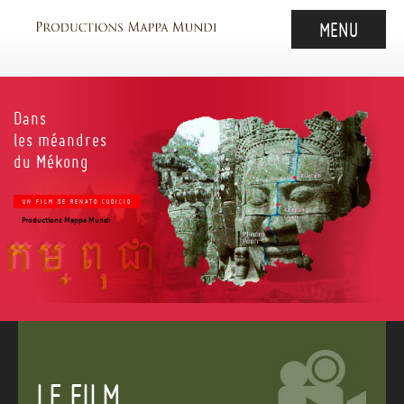
MENU
ACCUEIL
FILM
Dans
LE CAMBODGE
les méandres
du Mékong
GÉNÉRIQUE
CONTACT
UN FILM DE RENATO CUDICIO
ENGLISH
Productions Mappa Mundi
LE FILM